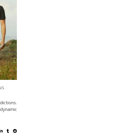
NS
ictions.
dynamic