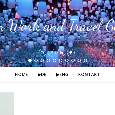
n Work and Travel G
HOME
▶DE
▶ENG
KONTAKT