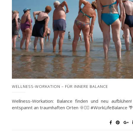
WELLNESS-WORKATION – FÜR INNERE BALANCE
Wellness-Workation: Balance finden und neu aufblühen!
entspannt an traumhaften Orten 🌞🧘‍♀️ #WorkLifeBalance 