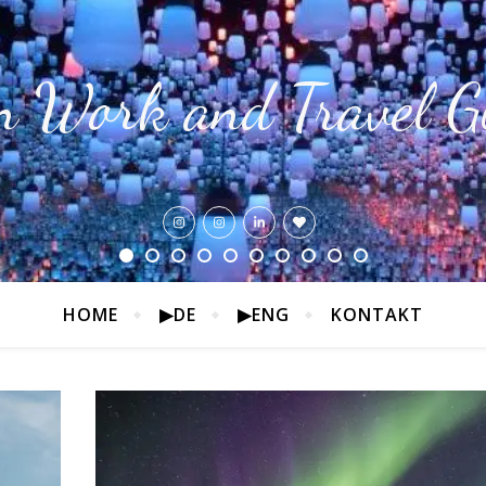
n Work and Travel G
HOME
▶DE
▶ENG
KONTAKT