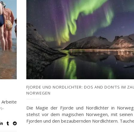
FJORDE UND NORDLICHTER: DOS AND DON’TS IM Z
NORWEGEN
 Arbeite
Die Magie der Fjorde und Nordlichter in Norwe
✨
stehst vor dem magischen Norwegen, mit seinen 
Fjorden und den bezaubernden Nordlichtern. Tauch