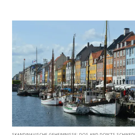
SKANDINAVISCHE GEHEIMNISSE: DOS AND DON’TS SCHWED